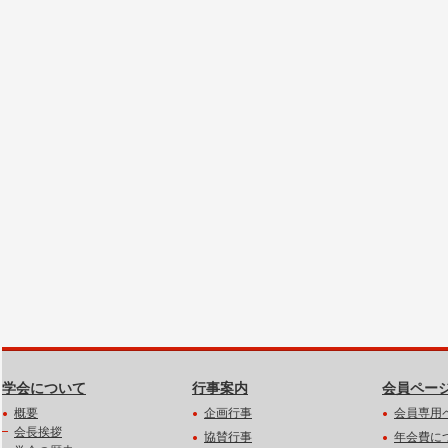
学会について
行事案内
会員ペー
概要
企画行事
会員専用
会長挨拶
協賛行事
年会費に