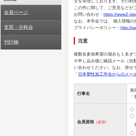
タを管理しております。その利
この件に関して、ご意見などが
会員ページ
お問い合わせ：
https://www2.jstp
なお、本学会では、 個人情報
支部・分科会
プライバシーポリシー：
http://w
注意
刊行物
複数名参加希望の場合も１名ず
※申し込み後に確認メール（自
い合わせください。なお、併せ
「
日本塑性加工学会からのメール
第
行事名
「
会員資格
（必須）
所