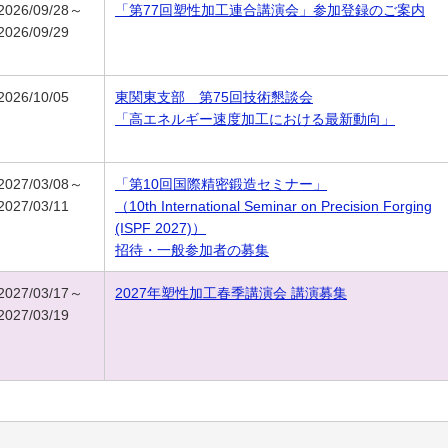
2026/09/28～
「第77回塑性加工連合講演会」参加登録のご案内
2026/09/29
2026/10/05
東関東支部 第75回技術懇談会
「高エネルギー速度加工における最新動向」
2027/03/08～
「第10回国際精密鍛造セミナー」
2027/03/11
（10th International Seminar on Precision Forging
(ISPF 2027)）
招待・一般参加者の募集
2027/03/17～
2027年塑性加工春季講演会 講演募集
2027/03/19