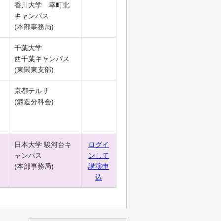
香川大学 幸町北
キャンパス
(本部事務局)
千葉大学
西千葉キャンパス
(東関東支部)
京都テルサ
(鍛造分科会)
日本大学 駿河台キ
ログイ
ャンパス
ンして
(本部事務局)
講演申
込