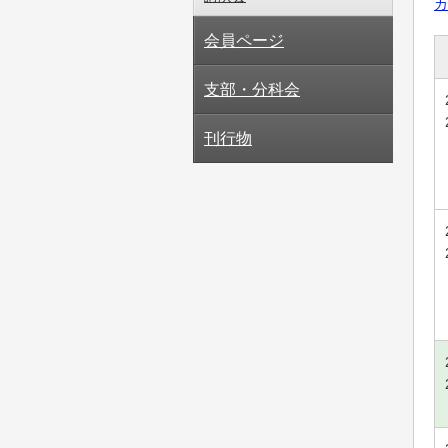
カ
会員ページ
支部・分科会
刊行物