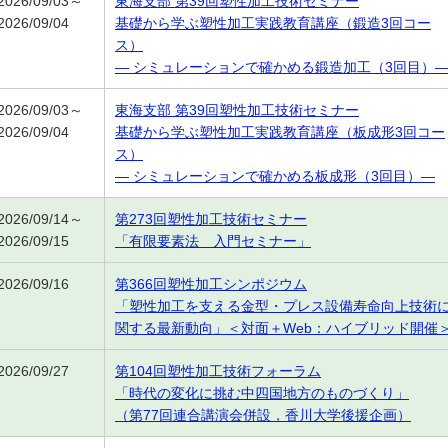
2026/09/03～
東海支部 第39回塑性加工技術セミナー
2026/09/04
基礎から学ぶ塑性加工実践教育講座（鍛造3回コー
ス）
― シミュレーションで確かめる鍛造加工（3回目）
2026/09/03～
東海支部 第39回塑性加工技術セミナー
2026/09/04
基礎から学ぶ塑性加工実践教育講座（板成形3回コー
ス）
― シミュレーションで確かめる板成形（3回目）―
2026/09/14～
第273回塑性加工技術セミナー
2026/09/15
「有限要素法 入門セミナー」
2026/09/16
第366回塑性加工シンポジウム
「塑性加工を支える金型・プレス設備寿命向上技術
関する最新動向」＜対面＋Web：ハイブリッド開催
2026/09/27
第104回塑性加工技術フォーラム
「時代の変化に挑む中四国地方のものづくり」
（第77回連合講演会併設，香川大学後援企画）