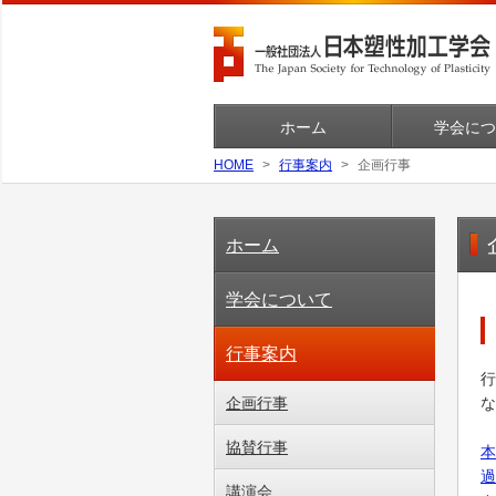
ホーム
学会につ
HOME
行事案内
企画行事
ホーム
学会について
行事案内
行
企画行事
な
協賛行事
本
過
講演会