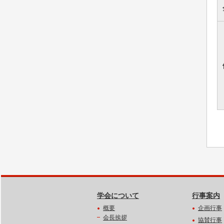
学会について
行事案内
概要
企画行事
会長挨拶
協賛行事