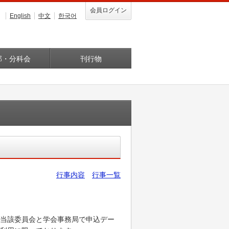
会員ログイン
English
中文
한국어
部・分科会
刊行物
行事内容
行事一覧
当該委員会と学会事務局で申込デー