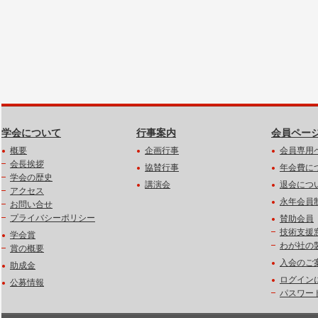
学会について
行事案内
会員ペー
概要
企画行事
会員専用
会長挨拶
協賛行事
年会費に
学会の歴史
講演会
退会につ
アクセス
永年会員
お問い合せ
プライバシーポリシー
賛助会員
技術支援
学会賞
わが社の
賞の概要
入会のご
助成金
ログイン
公募情報
パスワー