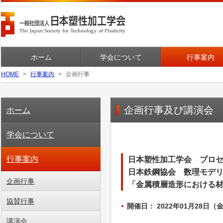
ホーム
学会について
行事案内
HOME
行事案内
企画行事
企画行事及び講演会
ホーム
学会について
行事案内
日本塑性加工学会 プロセ
日本鉄鋼協会 数理モデリ
企画行事
「金属積層造形における
協賛行事
開催日： 2022年01月28日（金）
講演会