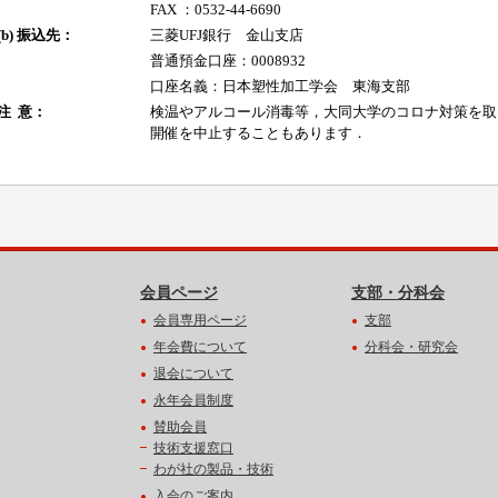
会員ページ
支部・分科会
会員専用ページ
支部
年会費について
分科会・研究会
退会について
永年会員制度
賛助会員
技術支援窓口
わが社の製品・技術
入会のご案内