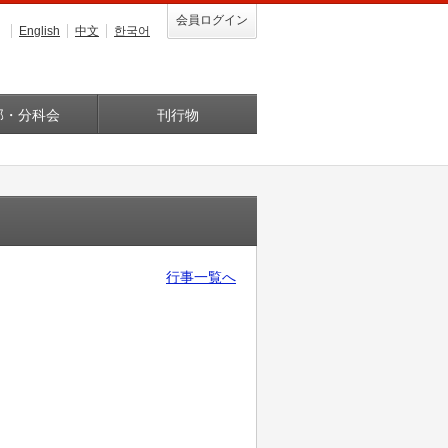
会員ログイン
English
中文
한국어
部・分科会
刊行物
行事一覧へ