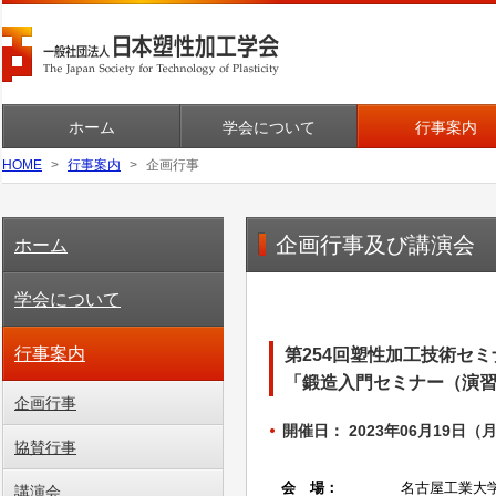
ホーム
学会について
行事案内
HOME
行事案内
企画行事
企画行事及び講演会
ホーム
学会について
行事案内
第254回塑性加工技術セミ
「鍛造入門セミナー（演
企画行事
開催日： 2023年06月19日（月
協賛行事
講演会