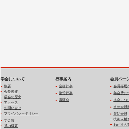
学会について
行事案内
会員ペー
概要
企画行事
会員専用
会長挨拶
協賛行事
年会費に
学会の歴史
講演会
退会につ
アクセス
永年会員
お問い合せ
プライバシーポリシー
賛助会員
技術支援
学会賞
わが社の
賞の概要