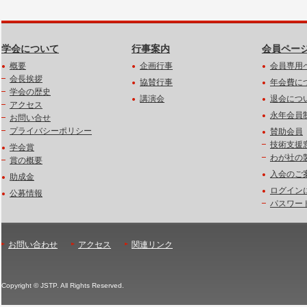
学会について
行事案内
会員ペー
概要
企画行事
会員専用
会長挨拶
協賛行事
年会費に
学会の歴史
講演会
退会につ
アクセス
永年会員
お問い合せ
プライバシーポリシー
賛助会員
技術支援
学会賞
わが社の
賞の概要
入会のご
助成金
ログイン
公募情報
パスワー
お問い合わせ
アクセス
関連リンク
Copyright © JSTP. All Rights Reserved.