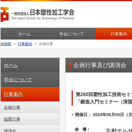
ホーム
学会について
行事案内
HOME
行事案内
企画行事
企画行事及び講演会
ホーム
学会について
行事案内
第260回塑性加工技術セミ
「鍛造入門セミナー（演
企画行事
開催日： 2024年06月03日（月
協賛行事
講演会