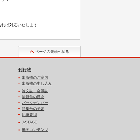
ページの先頭へ戻る
刊行物
出版物のご案内
出版物の申し込み
論文誌・会報誌
最新号の目次
バックナンバー
特集号の予定
執筆要綱
J-STAGE
動画コンテンツ