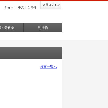
会員ログイン
English
中文
한국어
部・分科会
刊行物
行事一覧へ