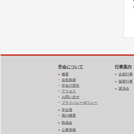
学会について
行事案内
概要
企画行事
会長挨拶
協賛行事
学会の歴史
講演会
アクセス
お問い合せ
プライバシーポリシー
学会賞
賞の概要
助成金
公募情報