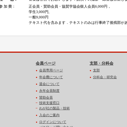
会員ページ
支部・分科会
会員専用ページ
支部
年会費について
分科会・研究会
退会について
永年会員制度
賛助会員
技術支援窓口
わが社の製品・技術
入会のご案内
ログインについて