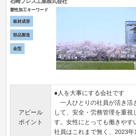
石崎プレス工業株式会社
塑性加工キーワード
板材成形
部品製造
金型
●人を大事にする会社です
一人ひとりの社員が活き活き
アピール
して、安全・労務管理を重視
ポイント
す。女性にとっても働きやす
社員はこれまで無く、2023