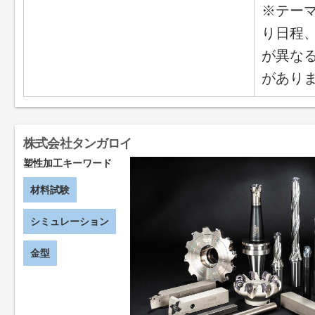
※テー
り日程
が異な
があり
株式会社タンガロイ
塑性加工キーワード
材料試験
シミュレーション
金型