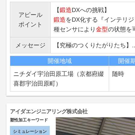
【
鍛造
DXへの挑戦】
アピール
鍛造
をDX化する『インテリ
ポイント
種センサにより
金型
の状態を
メッセージ
【究極のつくりたがりたち】..
開催地域
開催
ニチダイ宇治田原工場（京都府綴
随時
喜郡宇治田原町）
アイダエンジニアリング株式会社
塑性加工キーワード
シミュレーション