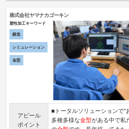
株式会社ヤマナカゴーキン
塑性加工キーワード
鍛造
シミュレーション
金型
■トータルソリューションで”
アピール
多種多様な
金型
がある中で私
ポイント