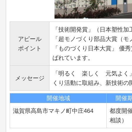
「技術開発賞」（日本塑性加
アピール
「超モノづくり部品大賞（モ
ポイント
「ものづくり日本大賞」 優
ばれています。
「明るく 楽しく 元気よく
メッセージ
くり活動に取組み、新技術の
開催地域
開催
滋賀県高島市マキノ町中庄464
都度開
相談）