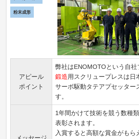
粉末成形
弊社はENOMOTOという自
アピール
鍛造
用スクリュープレスは日
ポイント
サーボ駆動タテアプセッター
す。
1年間かけて技術を競う数種
表彰されます。
入賞すると高額な賞金がもら
メッセージ