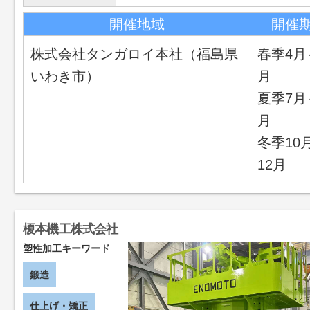
開催地域
開催
株式会社タンガロイ本社（福島県
春季4月
いわき市）
月
夏季7月
月
冬季10
12月
榎本機工株式会社
塑性加工キーワード
鍛造
仕上げ・矯正