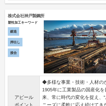
株式会社神戸製鋼所
塑性加工キーワード
鍛造
押出し
接合
◆多様な事業・技術・人材の
1905年に工業製品の国産化
アピール
来、常に時代の変化を捉え、
ポイント
ニーズに柔軟に応え続けてき