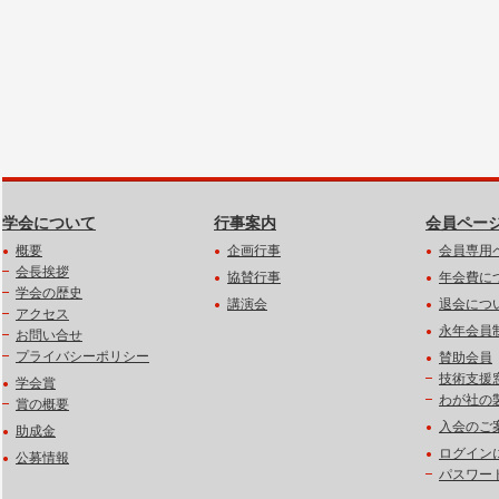
学会について
行事案内
会員ペー
概要
企画行事
会員専用
会長挨拶
協賛行事
年会費に
学会の歴史
講演会
退会につ
アクセス
永年会員
お問い合せ
プライバシーポリシー
賛助会員
技術支援
学会賞
わが社の
賞の概要
入会のご
助成金
ログイン
公募情報
パスワー