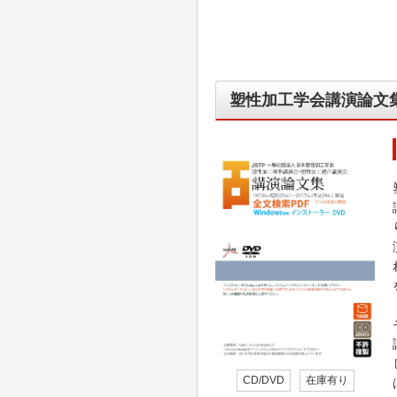
塑性加工学会講演論文集D
CD/DVD
在庫有り