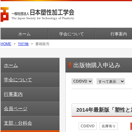
ホーム
学会について
行事案内
HOME
刊行物
書籍販売
出版物購入申込み
ホーム
学会について
行事案内
会員ページ
2014年最新版「塑性
支部・分科会
CD/DVD
在庫有り