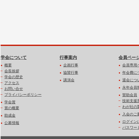
学会について
行事案内
会員ペー
概要
企画行事
会員専用
会長挨拶
協賛行事
年会費に
学会の歴史
講演会
退会につ
アクセス
永年会員
お問い合せ
プライバシーポリシー
賛助会員
技術支援
学会賞
わが社の
賞の概要
入会のご
助成金
ログイン
公募情報
パスワー