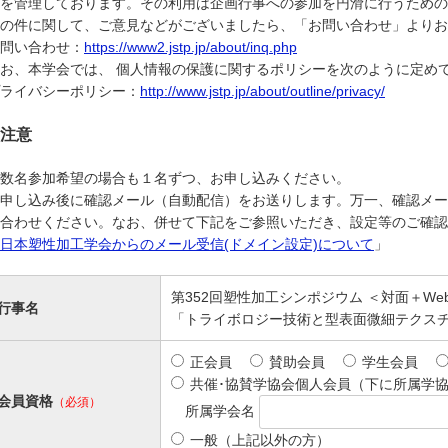
を管理しております。その利用は企画行事への参加を円滑に行うための
の件に関して、ご意見などがございましたら、「お問い合わせ」よりお
問い合わせ：
https://www2.jstp.jp/about/inq.php
お、本学会では、 個人情報の保護に関するポリシーを次のように定め
ライバシーポリシー：
http://www.jstp.jp/about/outline/privacy/
注意
数名参加希望の場合も１名ずつ、お申し込みください。
※申し込み後に確認メール（自動配信）をお送りします。万一、確認メー
合わせください。なお、併せて下記をご参照いただき、設定等のご確認
日本塑性加工学会からのメール受信(ドメイン設定)について
」
第352回塑性加工シンポジウム ＜対面＋W
行事名
「トライボロジー技術と型表面微細テクス
正会員
賛助会員
学生会員
共催･協賛学協会個人会員（下に所属学
会員資格
（必須）
所属学会名
一般（上記以外の方）