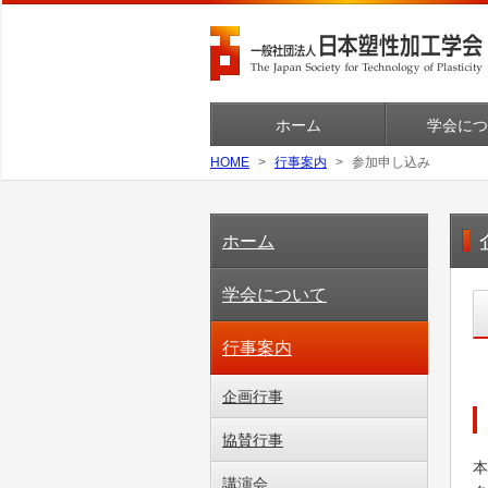
ホーム
学会につ
HOME
行事案内
参加申し込み
ホーム
学会について
行事案内
企画行事
協賛行事
講演会