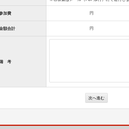
円
参加費
円
金額合計
備 考