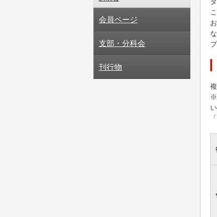
タ
こ
会員ページ
お
な
支部・分科会
プ
刊行物
複
い
「