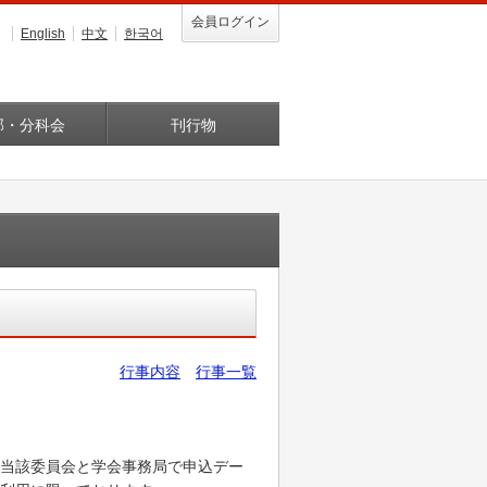
会員ログイン
English
中文
한국어
部・分科会
刊行物
行事内容
行事一覧
当該委員会と学会事務局で申込デー