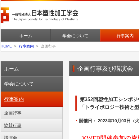
ホーム
学会について
行事案内
HOME
行事案内
企画行事
企画行事及び講演会
ホーム
学会について
行事案内
第352回塑性加工シンポジ
「トライボロジー技術と
企画行事
開催日： 2023年10月03日（火）
協賛行事
講演会