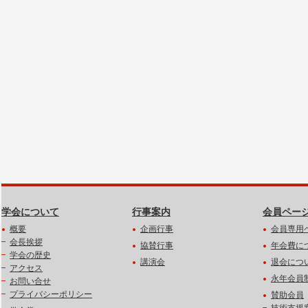
学会について
行事案内
会員ペー
概要
企画行事
会員専用
会長挨拶
協賛行事
年会費に
学会の歴史
講演会
退会につ
アクセス
永年会員
お問い合せ
プライバシーポリシー
賛助会員